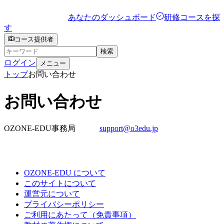
あなたのダッシュボード
研修コースを探
す
コース提供者
検索
ログイン
メニュー
トップ
お問い合わせ
お問い合わせ
OZONE-EDU事務局
support@o3edu.jp
OZONE-EDU について
このサイトについて
運営元について
プライバシーポリシー
ご利用にあたって（免責事項）