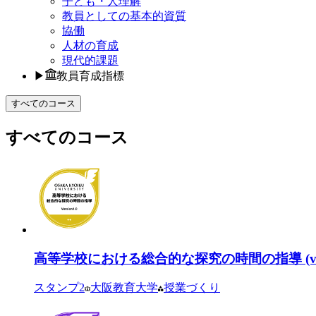
子ども・人理解
教員としての基本的資質
協働
人材の育成
現代的課題
▶
教員育成指標
すべてのコース
すべてのコース
高等学校における総合的な探究の時間の指導 (v1.
スタンプ
2
大阪教育大学
授業づくり