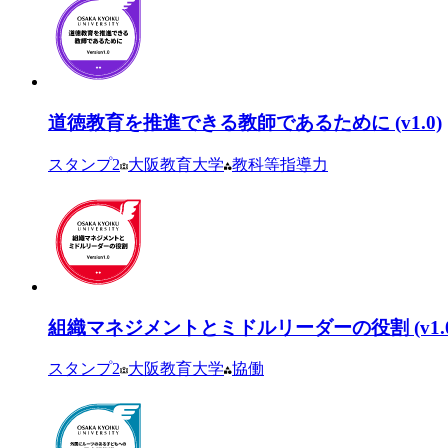
道徳教育を推進できる教師であるために (v1.0)
スタンプ
2
大阪教育大学
教科等指導力
組織マネジメントとミドルリーダーの役割 (v1.0
スタンプ
2
大阪教育大学
協働